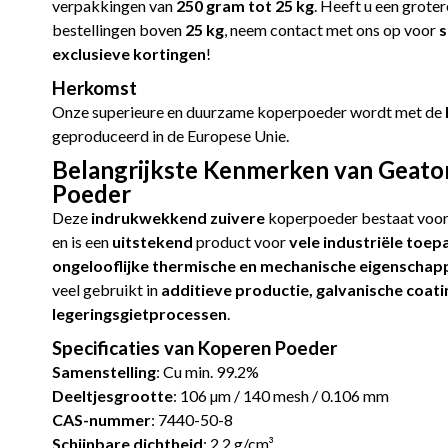
verpakkingen van
250 gram tot 25 kg
. Heeft u een grote
bestellingen boven
25 kg
, neem contact met ons op voor
s
exclusieve kortingen
!
Herkomst
Onze superieure en duurzame koperpoeder wordt met de
geproduceerd in de Europese Unie.
Belangrijkste Kenmerken van Geat
Poeder
Deze
indrukwekkend zuivere
koperpoeder bestaat voo
en is een
uitstekend
product voor
vele industriële toep
ongelooflijke thermische en mechanische eigenschap
veel gebruikt in
additieve productie, galvanische coati
legeringsgietprocessen
.
Specificaties van Koperen Poeder
Samenstelling
: Cu min. 99.2%
Deeltjesgrootte
: 106 µm / 140 mesh / 0.106 mm
CAS-nummer
: 7440-50-8
Schijnbare dichtheid
: 2.2 g/cm³