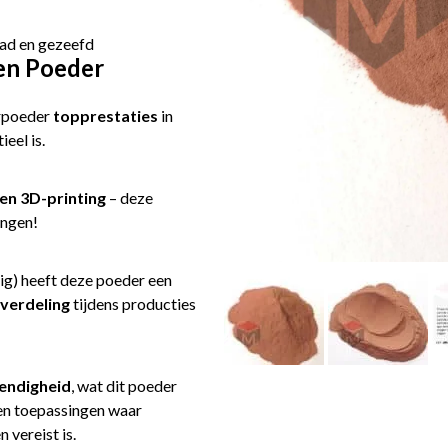
bad en gezeefd
en Poeder
erpoeder
topprestaties
in
ieel is.
en 3D-printing
– deze
ingen!
ig) heeft deze poeder een
 verdeling
tijdens producties
tendigheid
, wat dit poeder
n toepassingen waar
 vereist is.