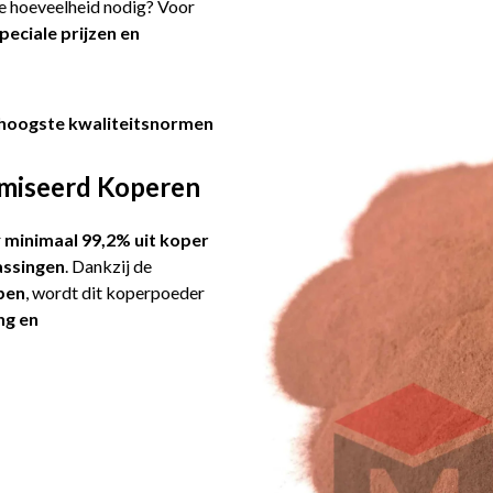
re hoeveelheid nodig? Voor
peciale prijzen en
hoogste kwaliteitsnormen
omiseerd Koperen
r
minimaal 99,2% uit koper
assingen
. Dankzij de
pen
, wordt dit koperpoeder
ng en