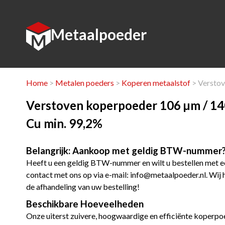
Metaalpoeder
Home
>
Metalen poeders
>
Koperen metaalstof
> Verstov
Verstoven koperpoeder 106 µm / 14
Cu min. 99,2%
Belangrijk: Aankoop met geldig BTW-nummer
Heeft u een geldig BTW-nummer en wilt u bestellen met
contact met ons op via e-mail:
info@metaalpoeder.nl
. Wij
de afhandeling van uw bestelling!
Beschikbare Hoeveelheden
Onze uiterst zuivere, hoogwaardige en efficiënte koperpoe