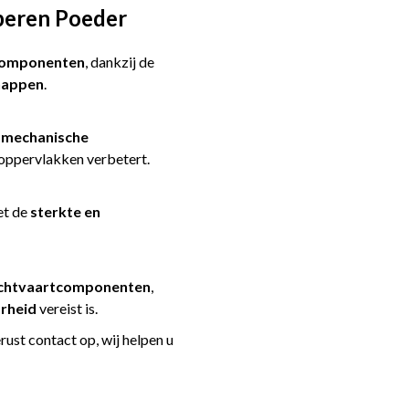
peren Poeder
 componenten
, dankzij de
happen
.
e
mechanische
oppervlakken verbetert.
et de
sterkte en
uchtvaartcomponenten
,
arheid
vereist is.
ust contact op, wij helpen u