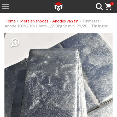
0
Home
>
Metalen anodes
>
Anodes van tin
> Tinmetaal
Anode 100x200x10mm 1,550kg Sn min. 99,9% – Tin Ingot