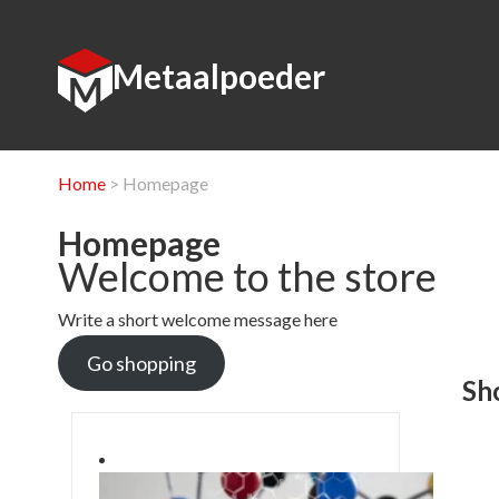
Metaalpoeder
Home
> Homepage
Homepage
Welcome to the store
Write a short welcome message here
Go shopping
Sh