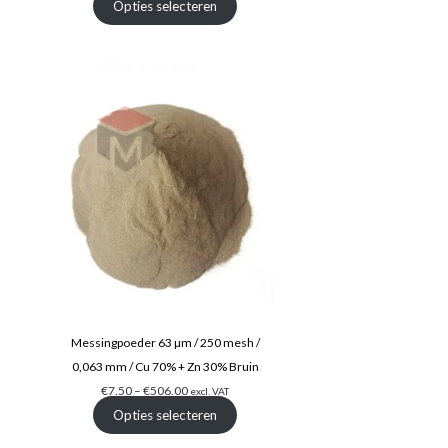
Opties selecteren
Messingpoeder 63 µm / 250 mesh /
0,063 mm / Cu 70% + Zn 30% Bruin
€
7.50
–
€
506.00
excl. VAT
Opties selecteren