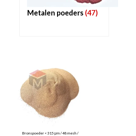
Metalen poeders
(47)
Bronspoeder < 315 μm / 48 mesh /