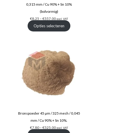
0,315 mm / Cu 90% + Sn 10%
(bolvormig)
€
8.25
–
€
557.00
excl. VAT
Opties selecteren
Bronspoeder 45 µm / 325 mesh / 0,045
mm / Cu 90% + Sn 10%.
€
7.80
–
€
525.00
excl. VAT