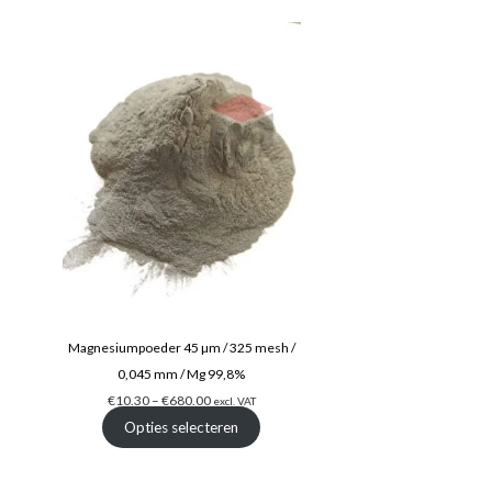
Magnesiumpoeder 45 µm / 325 mesh /
0,045 mm / Mg 99,8%
€
10.30
–
€
680.00
excl. VAT
Opties selecteren