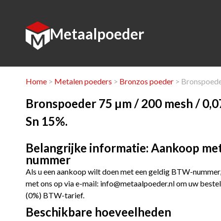
Metaalpoeder
Home
>
Metalen poeders
>
Bronzos poeder
> Bronspoeder
Bronspoeder 75 µm / 200 mesh / 0,
Sn 15%.
Belangrijke informatie: Aankoop me
nummer
Als u een aankoop wilt doen met een geldig BTW-nummer, 
met ons op via e-mail:
info@metaalpoeder.nl
om uw bestell
(0%) BTW-tarief.
Beschikbare hoeveelheden