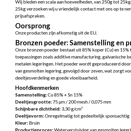
Wij bieden een scala aan hoeveelheden, van 250g tot 25kg
25kg verzoeken wij u vriendelijk contact met ons op te ne
prijsafspraken.
Oorsprong
Onze producten zijn afkomstig uit de EU.
Bronzen poeder: Samenstelling en p
Onze bronzen poeder bestaat uit 85% koper (Cu) en 15% tin
toepassingen zoals additive manufacturing, galvanische be
metalen legeringen. Het poeder wordt geproduceerd door
van gesmolten legering, gevolgd door zeven, wat zorgt vo
deeltjesverdeling en goede vloeibaarheid.
Hoofdkenmerken
Samenstelling:
Cu 85% + Sn 15%
Deeltjesgrootte:
75 µm / 200 mesh / 0,075 mm
Schijnbare dichtheid:
3,30 g/cm³
Deeltjevorm:
Onregelmatig tot gedeeltelijk sponsachtig
Kleur:
Bruin
Productieproces:
Waterverstuiving van gesmolten legeri