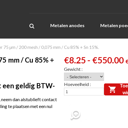
Metalen anodes
Metalen poe
 75 µm / 200 mesh / 0,075 mm / Cu 85% + Sn 15%.
€
8.25
-
€
550.00
075 mm / Cu 85% +
t een geldig BTW-
Toe
wi
neem dan alstublieft contact
ing te plaatsen met een nul