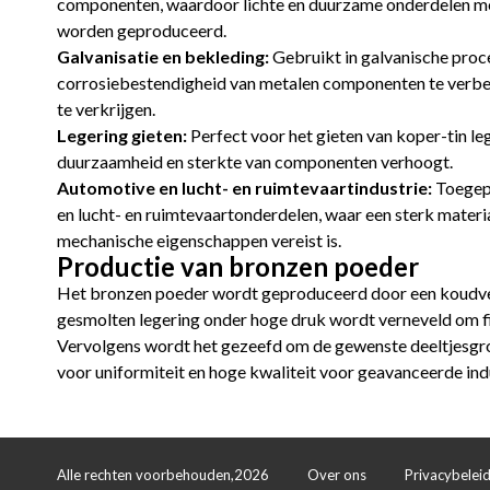
componenten, waardoor lichte en duurzame onderdelen me
worden geproduceerd.
Galvanisatie en bekleding:
Gebruikt in galvanische pro
corrosiebestendigheid van metalen componenten te verbe
te verkrijgen.
Legering gieten:
Perfect voor het gieten van koper-tin le
duurzaamheid en sterkte van componenten verhoogt.
Automotive en lucht- en ruimtevaartindustrie:
Toegepa
en lucht- en ruimtevaartonderdelen, waar een sterk mater
mechanische eigenschappen vereist is.
Productie van bronzen poeder
Het bronzen poeder wordt geproduceerd door een koudver
gesmolten legering onder hoge druk wordt verneveld om fij
Vervolgens wordt het gezeefd om de gewenste deeltjesgro
voor uniformiteit en hoge kwaliteit voor geavanceerde ind
Alle rechten voorbehouden,2026
Over ons
Privacybelei