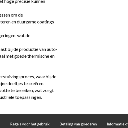
t hoge precisie kunnen
cessen om de
teren en duurzame coatings
geringen, wat de
st bij de productie van auto-
iaal met goede thermische en
stuivingsproces, waarbij de
ne deeltjes te creëren.
otte te bereiken, wat zorgt
ustriële toepassingen.
d
Regels voor het gebruik
Betaling van goederen
Informatie o