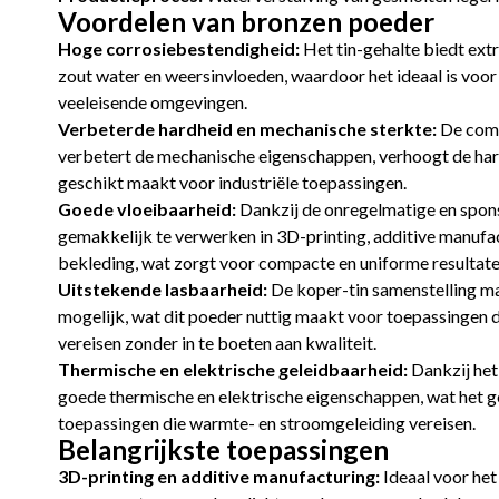
Voordelen van bronzen poeder
Hoge corrosiebestendigheid:
Het tin-gehalte biedt ext
zout water en weersinvloeden, waardoor het ideaal is voor
veeleisende omgevingen.
Verbeterde hardheid en mechanische sterkte:
De comb
verbetert de mechanische eigenschappen, verhoogt de hardh
geschikt maakt voor industriële toepassingen.
Goede vloeibaarheid:
Dankzij de onregelmatige en spon
gemakkelijk te verwerken in 3D-printing, additive manufa
bekleding, wat zorgt voor compacte en uniforme resultate
Uitstekende lasbaarheid:
De koper-tin samenstelling m
mogelijk, wat dit poeder nuttig maakt voor toepassingen d
vereisen zonder in te boeten aan kwaliteit.
Thermische en elektrische geleidbaarheid:
Dankzij het
goede thermische en elektrische eigenschappen, wat het 
toepassingen die warmte- en stroomgeleiding vereisen.
Belangrijkste toepassingen
3D-printing en additive manufacturing:
Ideaal voor het