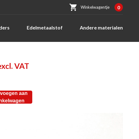
0
Winkelwagentje
ders
Edelmetaalstof
Andere materialen
excl. VAT
voegen aan
nkelwagen